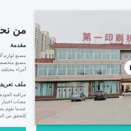
من نح
مقدمة
مصنع متخصص ف
أجزاء مختلفة م
الأولية، الملح
ملف تعريف 
معدات اختبار صل
10 إلى 20 عاما من الخبرة المهنية والتقنية.فيرست يمكن أن توف...
عندما نقوم بص
للتحقق من الم
الثالث: في منت
24 ساعة لض