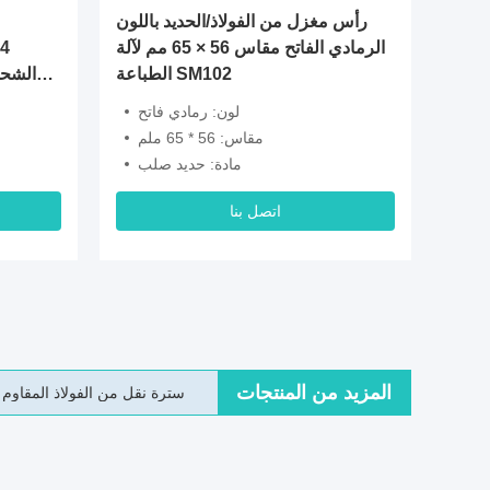
لة ملصق
رأس مغزل من الفولاذ/الحديد باللون
لSM52 SM74 SM102 آلة الطباعة
الرمادي الفاتح مقاس 56 × 65 مم لآلة
الكلمات
الطباعة SM102
رمادي
لون: رمادي فاتح
مقاس: 56 * 65 ملم
مادة: حديد صلب
اتصل بنا
المزيد من المنتجات
قطع غيار حديد F2.024.024 لآلة طباعة الأوفست هايدلبرغ استبدال عالي الجودة