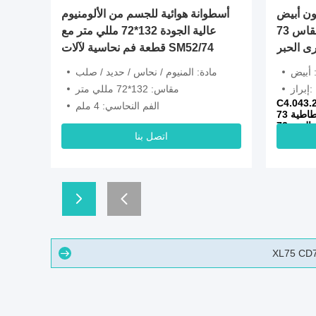
C4.043.252
أسطوانة هوائية للجسم من الألومنيوم
مقاس 73x25 مم لكتلة الختم لكتلة
عالية الجودة 132*72 مللي متر مع
رى الحبر
قطعة فم نحاسية لآلات SM52/74
 أبيض
مادة: المنيوم / نحاس / حديد / صلب
إبراز:
مقاس: 132*72 مللي متر
الفم النحاسي: 4 ملم
اتصل بنا