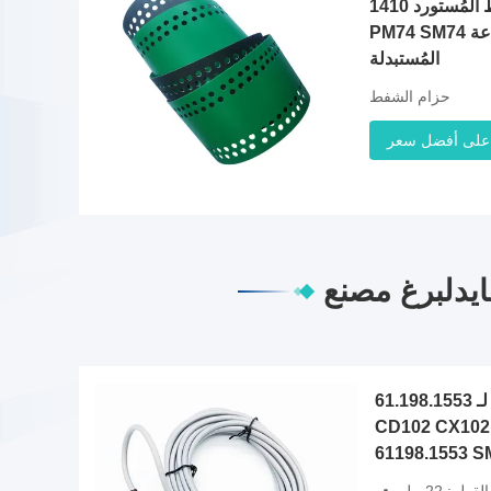
شريط الشريط المُستورد 1410X86mm لـ
PM74 SM74 قطع غيار آلة الطباعة
المُستبدلة
حزام الشفط
على أفضل سعر
يدلبرغ مصنع
61.198.1553 جهاز استشعار لـ SM102
أ
CD102 C كاشف آلة
61198.1553 SM102 جهاز استشعار
OEM Fit