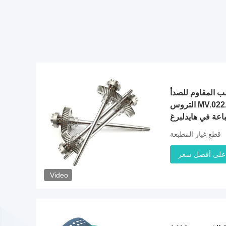
المقاوم للصدأ SM52 عجلة
التروس MV.022.730 / G2.030.201
باعة في هايدلبرغ
قطع غيار المطبعة
على أفضل سعر
Video