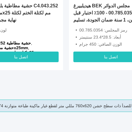
هيديلبيرغ BEK مجلس الدوائر
حشية مطاطية بلون أبيض 
00.785.0354 - 100٪ اختبار قبل
الشحن، 1 سنة ضمان الجودة، تسليم
نهاية مج
سريع في 2 أيام
رمز المجلس: 00.785.0354
لون:
أبعاد: 28.5*23.4 سنتيمتر
,
C4.043.252 حشية مطاطية
الوزن الصافي: 450 جرام
,
حشية مطاطية 73x25mm
كتلة نهاية مجرى الحبر 73x25mm
اتصل بنا
اتصل بنا