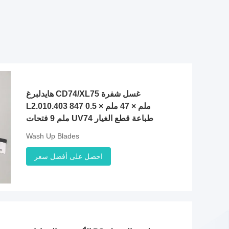
هايدلبرغ CD74/XL75 غسل شفرة
L2.010.403 847 ملم × 47 ملم × 0.5
ملم 9 فتحات UV74 طباعة قطع الغيار
Wash Up Blades
احصل على أفضل سعر