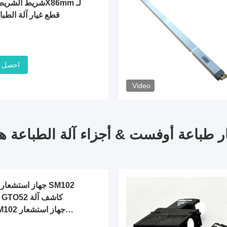
احصل 
Video
ر طباعة أوفست & أجزاء آلة الطباعة ها
X102 GTO52