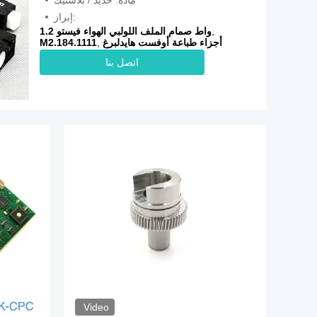
مادة: حديد / بلاستيك
إبراز:
,
1.2 واط صمام الملف اللولبي الهواء فيستو
أجزاء طباعة أوفست هايدلبرغ
,
M2.184.1111
اتصل بنا
Video
Video