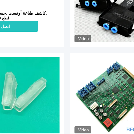
,
كاشف طباعة أوفست
,
198.1553
قطع غ
اتصل ب
Video
Video