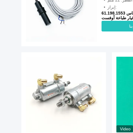
القطر: 22 ملم
إبراز:
61. حساس
يار طباعة أوفست
نا
Video