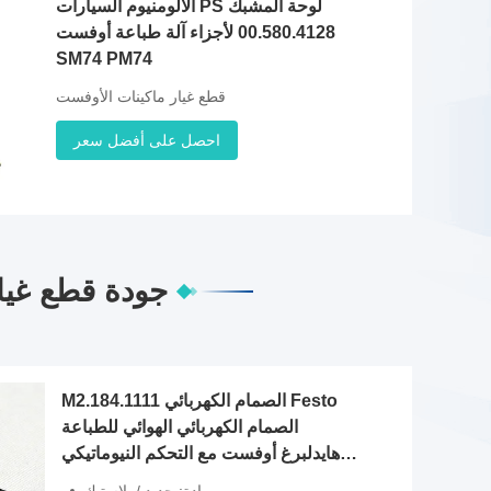
الألومنيوم السيارات PS لوحة المشبك
00.580.4128 لأجزاء آلة طباعة أوفست
SM74 PM74
قطع غيار ماكينات الأوفست
احصل على أفضل سعر
جودة قطع غيا
M2.184.1111 الصمام الكهربائي Festo
الصمام الكهربائي الهوائي للطباعة
هايدلبرغ أوفست مع التحكم النيوماتيكي
المستقر