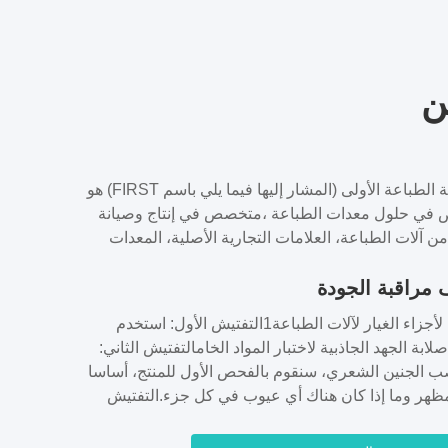
ن
مصنع لوازم آلة الطباعة الأولى (المشار إليها فيما يلي باسم FIRST) هو
ي حلول معدات الطباعة ،متخصص في إنتاج وصيانة
ن آلات الطباعة، العلامات التجارية الأصلية، المعدات
قات، الصينية الاقتصادية والأجزاء العملية ذات الجودة
مراقبة الجودة
العالية، المواد الاستهلاكية وهلم جرا. تم تأسيس FIRST PRINTING في
عام 2002 باستثمار 1 مليون يوان.تغطي شركة فيرست مساحة حوالي
مراقبة الجودة لأجزاء الغيار لآلات الطباعة1التفتيش الأول: استخدم
3000 متر مربع و أكثر من 50 موظف، 65٪ منهم فنيون لديهم أكثر من
ابة الجهد الجاذبية لاختبار المواد الخامالتفتيش الثاني:
ب الجنين الشعري، سنقوم بالفحص الأول للمنتج، أساسا
ظهر وما إذا كان هناك أي عيوب في كل جزء.التفتيش
جاتنا المصنعة ، سنقوم بإجراء بيانات القياس اليدوية لمدة
مان أخذ عينات كل منتج وتنظيفها بواسطة موجة بالموجات