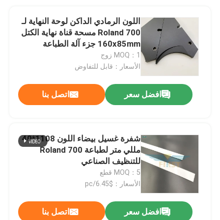
اللون الرمادي الداكن لوحة النهاية لـ
Roland 700 مسحة قناة نهاية الكتل
160x85mm جزء آلة الطباعة
MOQ：1 زوج
الأسعار：قابل للتفاوض
افضل سعر
اتصل بنا
شفرة غسيل بيضاء اللون 1108*40
مللي متر لطباعة Roland 700
للتنظيف الصناعي
MOQ：5 قطع
الأسعار：$6.45/pc
افضل سعر
اتصل بنا