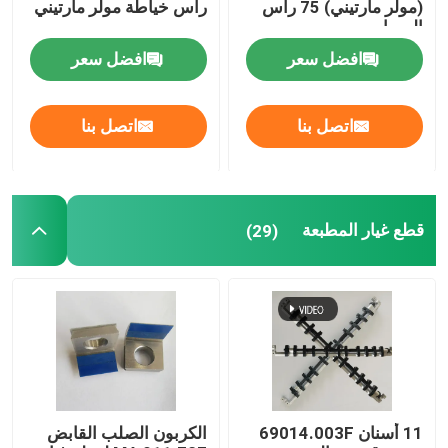
(مولر مارتيني) 75 رأس
رأس خياطة مولر مارتيني
المسامير
افضل سعر
افضل سعر
اتصل بنا
اتصل بنا
قطع غيار المطبعة
(29)
11 أسنان 69014.003F
الكربون الصلب القابض