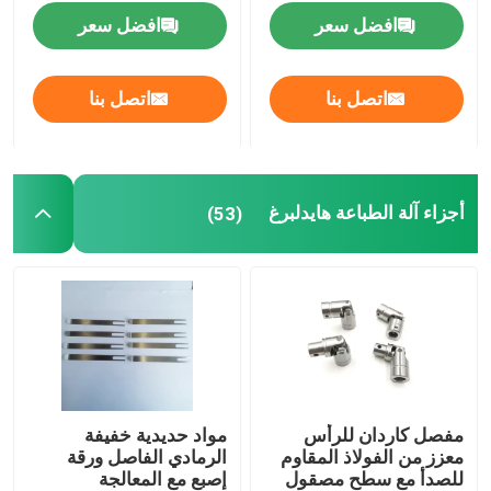
SM74/52 طباعة أوفست
افضل سعر
افضل سعر
أجزاء آلة الطباعة هايدلبرغ
اتصل بنا
اتصل بنا
قطع غيار "مولر مارتيني"
قطع غيار المطبعة
أجزاء آلة الطباعة هايدلبرغ
(53)
حزام الشفط
هايدلبرج موتورز
Wash Up Blades
مفصل كاردان للرأس
مواد حديدية خفيفة
معزز من الفولاذ المقاوم
الرمادي الفاصل ورقة
قطع غيار ماكينات الأوفست
للصدأ مع سطح مصقول
إصبع مع المعالجة