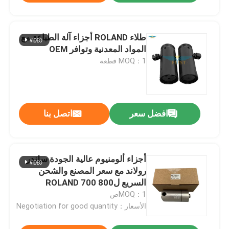
طلاء ROLAND أجزاء آلة الطباعة مع
المواد المعدنية وتوافر OEM
MOQ：1 قطعة
افضل سعر
اتصل بنا
أجزاء ألومنيوم عالية الجودة سلندر
رولاند مع سعر المصنع والشحن
السريع لROLAND 700 800
MOQ：1ص
الأسعار：Negotiation for good quantity