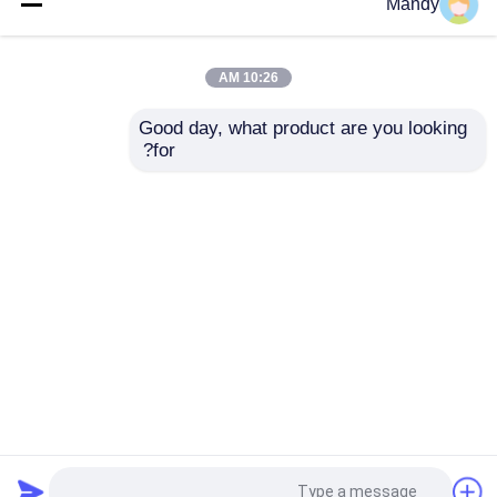
الصفراء الخفيفة مستوردة
حزام مضلع PVC أسود
Mandy
حزام آلة الطباعة
1397 مم * 56 مم حزام
بي.في.سي 56 أسنان T5-
شفط لآلة طباعة الأوفست
280-8MM حزام امتصاص
GTO52
10:26 AM
للصحافة أوفست
افضل سعر
افضل سعر
Good day, what product are you looking 
for?
اتصل بنا
اتصل بنا
عرض المزيد
منزل
حول نا
اتصل بنا
Desktop Site
خريطة الموقع
سياسة الخصوصية
جودة
قطع غيار طباعة أوفست
مصنع الصين.Copyright
© 2026 First Printing Machine Accessory