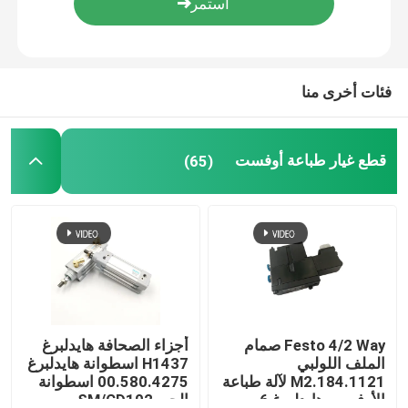
جولة في المصنع
فئات أخرى منا
مراقبة الجودة
قطع غيار طباعة أوفست
(65)
اتصل بنا
أخبار
القضايا
مدونة
Festo 4/2 Way صمام
أجزاء الصحافة هايدلبرغ
الملف اللولبي
H1437 اسطوانة هايدلبرغ
M2.184.1121 لآلة طباعة
00.580.4275 اسطوانة
قطع غيار طباعة أوفست
الأوفست هايدلبرغ 6 مم
الحبر SM/CD102