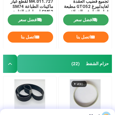
تجميع قضيب العقدة
M4.011.727 لقطع غيار
لغايدلبيرغ GTO52 مطبعة
ماكينات الطباعة SM74
قطع الغيار في الفولاذ
SM52 اسطوانة القابض
المقاوم للصدأ / الحديد
افضل سعر
افضل سعر
اتصل بنا
اتصل بنا
حزام الشفط
(22)