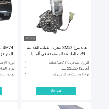
هايدلبرغ SM52 محرك القيادة الخدمية
74
للآلات الطباعة المصنوعة في ألمانيا
ضمان لم
الوزن الصافي:3.0 كجم/قطعة
الوزن الإجمالي:7.20 ك
أبعاد:22x22x12 سم
الوزن الصافي:6.00 كجم
نوع المحرك:محرك سيرفو
المادة الرئي
ﺎﺘﺼﻟ ﺍﻶﻧ