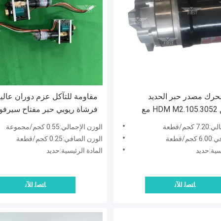
SM محرك مصدر حبر الحديد
مقاومة للتآكل عزم دوران عالي
المتوافق HDM M2.105.3052 مع
فرشاة ريوبي حبر مفتاح سيرف
دة سنة واحدة
للآلات الطباعة
جم/قطعة
الوزن الإجمالي:0.55 كجم/مجموعة
/قطعة
الوزن الصافي:0.25 كجم/قطعة
سية:حديد
المادة الرئيسية:حديد
ﺎﺘﺼﻟ ﺍﻶﻧ
ﺎﺘﺼﻟ ﺍﻶﻧ