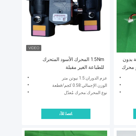
ة بدون
1.5Nm المحرك الأسود المتحرك
و محرك
للطباعة الغير مقبلة
عزم الدوران:1.5 نيوتن متر
الوزن الإجمالي:0.58 كجم/قطعة
نوع المحرك:محرك مُعدّل
ﺎﺘﺼﻟ ﺍﻶﻧ