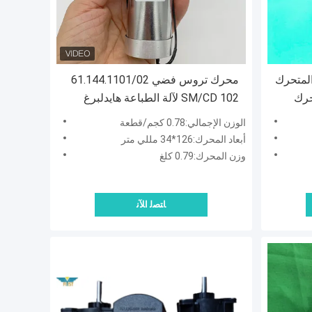
 المحرك المتحرك
محرك تروس فضي 61.144.1101/02
حرك
SM/CD 102 لآلة الطباعة هايدلبرغ
الوزن الإجمالي:0.78 كجم/قطعة
أبعاد المحرك:126*34 مللي متر
وزن المحرك:0.79 كلغ
ﺎﺘﺼﻟ ﺍﻶﻧ