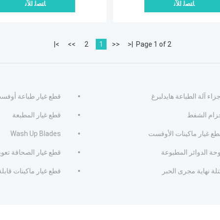
ﺎﺘﺼﻟ ﺍﻶﻧ
ﺎﺘﺼﻟ ﺍﻶﻧ
>|
>>
2
1
<<
|<
Page 1 of 2
زاء آلة الطباعة هايدلبرغ
قطع غيار طباعة أوفس
زام الشفط
قطع غيار المطبعة
طع غيار ماكينات الأوفست
Wash Up Blades
وحة الدوائر المطبوعة
قطع غيار الصحافة تعو
لة نهاية مجرى الحبر
قطع غيار ماكينات قابل