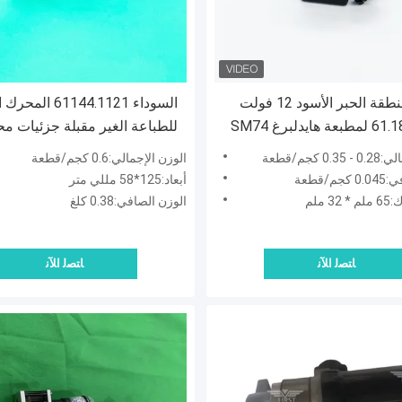
محرك منطقة الحبر الأسود 12 فولت
السوداء 61144.1121
61.186.5311 لمطبعة هايدلبرغ SM74
للطباعة الغير مقبلة جزئيات م
SM52
هايدلبرغ
 كجم/قطعة
الوزن الإجمالي:0.6 كجم/قطعة
م/قطعة
أبعاد:125*58 مللي متر
 ملم
الوزن الصافي:0.38 كلغ
ﺎﺘﺼﻟ ﺍﻶﻧ
ﺎﺘﺼﻟ ﺍﻶﻧ