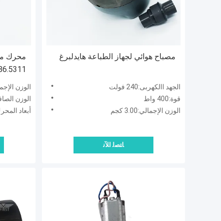
مصباح هوائي لجهاز الطباعة هايدلبرغ
 SM102
الجهد االكهربى:240 فولت
الوزن الإجمالي:0.28 - 0.35
قوة:400 واط
الوزن الصافي:0.045 كج
الوزن الإجمالي:3.00 كجم
أبعاد المحرك:65 ملم * 32
ﺎﺘﺼﻟ ﺍﻶﻧ