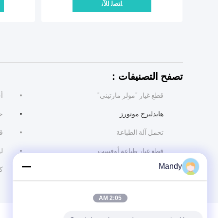
ﺎﺘﺼﻟ ﺍﻶﻧ
تصفح التصنيفات：
قطع غيار "مولر مارتيني"
أج
هايدلبرج موتورز
ح
تحمل آلة الطباعة
ق
قطع غيار طباعة أوفست
ل
Mandy
أجزاء طابعة رولاند
كت
2:05 AM