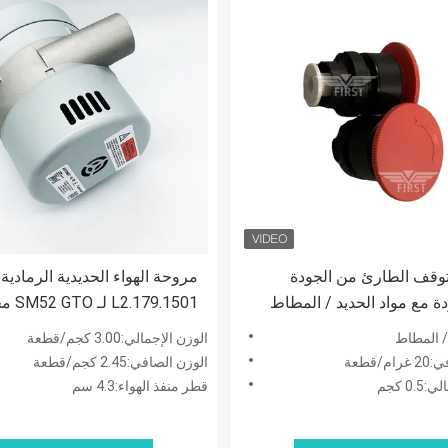
توقف الطارئ من الجودة
مروحة الهواء الحديدية الرمادية
ة مع مواد الحديد / المطاط
179.1501
ووزن صافي 20 غرامًا / قطعة لآلات
الطباعة هايدلبرغ
/ المطاط
الوزن الإجمالي:3.00 كجم/قطعة
/قطعة
الوزن الصافي:2.45 كجم/قطعة
0. كجم
قطر منفذ الهواء:4.3 سم