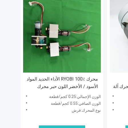
محرك RYOBI 100٪ الأداء الحديد المواد
L2. لـ SM52 GTO محرك آلة
الأسود / الأخضر اللون حبر محرك
مفتاح لأجهزة RYOBI
الوزن الإجمالي:0.25 كجم/قطعة
الوزن الصافي:0.55 كجم/قطعة
نوع المحرك:فرش