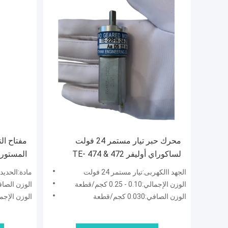
محرك حبر تيار مستمر 24 فولت
مفتاح ال
لساكوراي أوليفر 472 & 474 TE-
المستورد
22FH-24-200 جودة تم اختبارها 100%
الجهد االكهربى:تيار مستمر 24 فولت
مادة:الحديد
هايدلبرغ
الوزن الإجمالي:0.10 - 0.25 كجم/قطعة
الوزن الصافي:20 غرام
الوزن الصافي:0.030 كجم/قطعة
الوزن الإجمالي:5