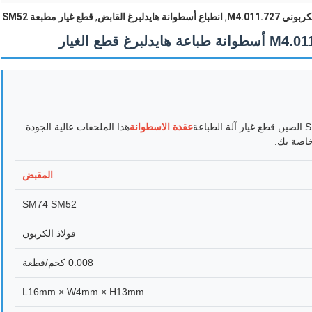
 M4.011.727
,
انطباع أسطوانة هايدلبرغ القابض
,
قطع غيار مطبعة SM52
عقدة الاسطوانة
هذا الملحقات عالية الجودة
خاصة بك.
المقبض
SM74 SM52
فولاذ الكربون
0.008 كجم/قطعة
L16mm × W4mm × H13mm