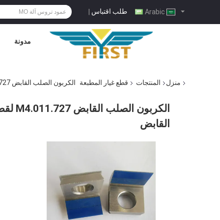
طلب اقتباس
|
Arabic
مدونة
منزل
المنتجات
قطع غيار المطبعة
الكربون الصلب القابض M4.011.727 لقطع غيار ماكينات الطباعة SM74 SM52 اسطوانة القابض
القابض