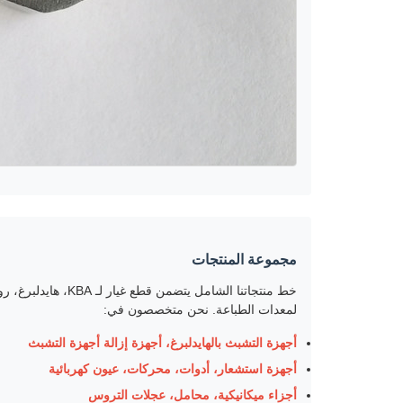
مجموعة المنتجات
خط منتجاتنا الشامل ي
لمعدات الطباعة. نحن متخصصون في:
أجهزة التشبث بالهايدلبرغ، أجهزة إزالة أجهزة التشبث
أجهزة استشعار، أدوات، محركات، عيون كهربائية
أجزاء ميكانيكية، محامل، عجلات التروس