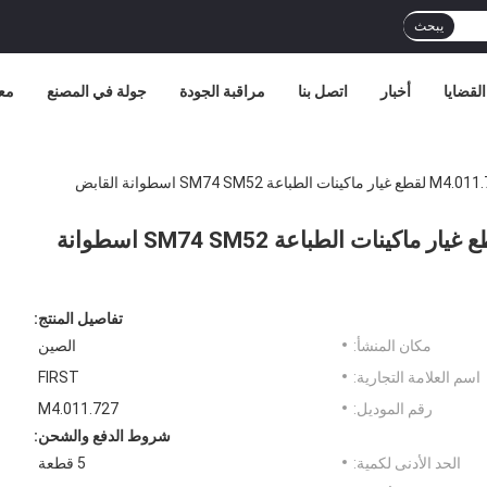
يبحث
القضايا
أخبار
اتصل بنا
مراقبة الجودة
جولة في المصنع
مع
الكربون الصلب القابض M4.011.727 لقطع غيار ماكينات الطباعة SM74 SM52 اسطوانة
تفاصيل المنتج:
مكان المنشأ:
الصين
اسم العلامة التجارية:
FIRST
رقم الموديل:
M4.011.727
شروط الدفع والشحن:
الحد الأدنى لكمية:
5 قطعة