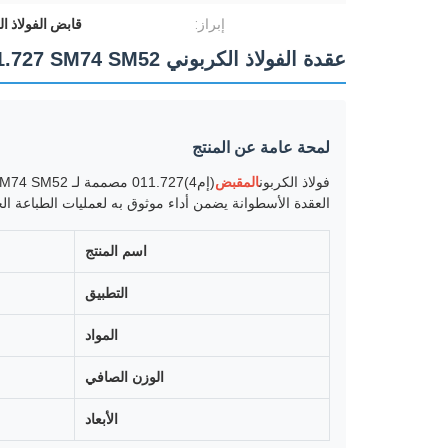
إبراز:
قابض الفولاذ الكربوني
عقدة الفولاذ الكربوني M4.011.727 SM74 SM52 أسطوانة طباعة هايدلبرغ قطع الغيار
لمحة عامة عن المنتج
فولاذ الكربون
المقبض
(إم4)011.727 مصممة لـ SM74 SM52 الصين قطع غيار آلة الطباعة
العقدة الأسطوانة يضمن أداء موثوق به لعمليات الطباعة ال
اسم المنتج
التطبيق
المواد
الوزن الصافي
الأبعاد