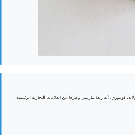
تضمن قطع غيار لـ KBA، هايدلبرغ، رولاند، كوموري، آلة ربط مارتيني وغيرها من العلامات التجارية الرئيسية