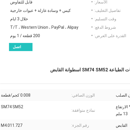
الأسعار:
قابل للتفاوض
تفاصيل التغليف:
كيس + وسادة عازلة + عبوات خارجية
وقت التسليم:
خلال 3 ايام
شروط الدفع:
T/T ، Western Union ، PayPal ، Alipay
القدرة على العرض:
200 قطعة / 1 يوم
اتصل
ن الصلب
الوزن الصافي:
0.008 كجم/قطعة
العرض 4 ملم * الارتفاع
SM74 SM52
نماذج متوافقة:
13 ملم
القابض
رقم الجزء:
M4.011.727