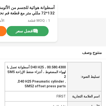
أسطوانة هوائية للجسم من الألومني
132*72 مللي متر مع قطعة فم نحاسية لآلات SM52/74
MOQ：1 قطعة
الأ
افضل سعر
منتوج وصف
00.580.4300 ، D40 H25 أسطوانة تعمل با
لهواء المضغوط ، أجزاء ضغط الإزاحة SM5
تسليط الضوء:
2
,
D40 H25 Pneumatic cylinder
,
SM52 offset press parts
اسم العلامة التجارية
FIRST