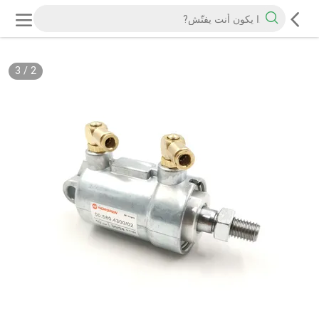
3
/
2