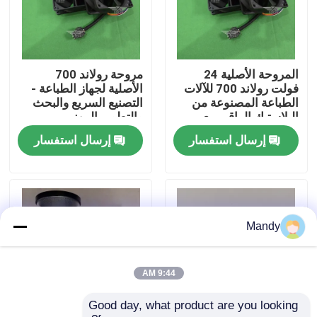
جولة في المصنع
المروحة الأصلية 24
مروحة رولاند 700
مراقبة الجودة
فولت رولاند 700 للآلات
الأصلية لجهاز الطباعة -
الطباعة المصنوعة من
التصنيع السريع والبحث
البلاستيك الراقي مع
والتطوير المهني
اتصل بنا
الشحن السريع
إرسال استفسار
إرسال استفسار
أخبار
القضايا
Mandy
مدونة
9:44 AM
Good day, what product are you looking 
قطع غيار طباعة أوفست