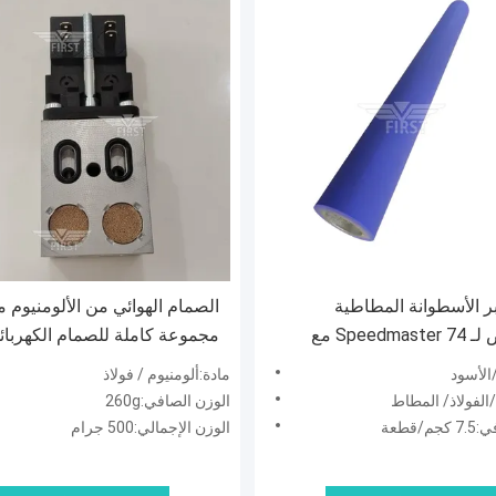
ر الأسطوانة المطاطية
الصمام الهوائي من الألومنيوم م
المخصص لـ Speedmaster 74 مع
مجموعة كاملة للصمام الكهربائي
 الحديد/الصلب/المطاط
700 بسعر مصنع مباشر
الأسود
مادة:ألومنيوم / فولاذ
/الفولاذ/ المطاط
الوزن الصافي:260g
/قطعة
الوزن الإجمالي:500 جرام