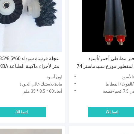
بر مطاطي أحمر/أسود
قطور موزع سبيدماستر 74
متر لأجزاء ماكينة الطباعة A
مصنوعة من البلاستيك عالي الج
الأسود
لون:أسود
عمر استخدام طويل
/الفولاذ/ المطاط
مادة:بلاستيك عالي الجودة
/قطعة
أبعاد:60 * 8.5 * 35 ملم
ﺎﺘﺼﻟ ﺍﻶﻧ
ﺎﺘﺼﻟ ﺍﻶﻧ