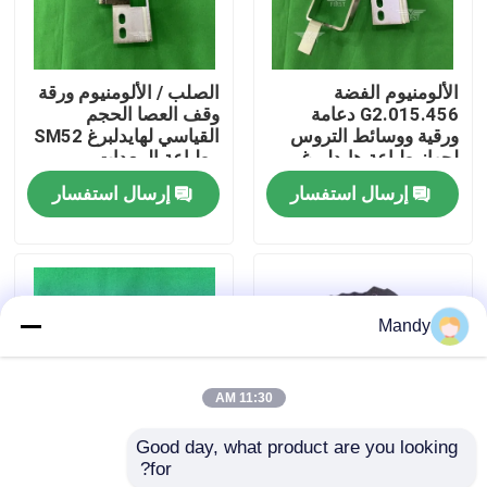
جولة في المصنع
الألومنيوم الفضة
الصلب / الألومنيوم ورقة
G2.015.456 دعامة
وقف العصا الحجم
مراقبة الجودة
ورقية ووسائط التروس
القياسي لهايدلبرغ SM52
لجهاز طباعة هايدلبرغ
مطباعة المعدات
SM52
إرسال استفسار
إرسال استفسار
اتصل بنا
أخبار
Mandy
القضايا
11:30 AM
مدونة
Good day, what product are you looking 
for?
سلسلة الفولاذ الفضي
الحجم القياسي رولاند
قطع غيار طباعة أوفست