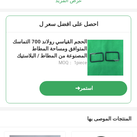
عرض المزيد
احصل على افضل سعر ل
الحجم القياسي رولاند 700 التماسك
المتوافق ومساحة المطاط
المصنوعة من المطاط / البلاستيك
الراقي
MOQ： 1piece
استمر
المنتجات الموصى بها