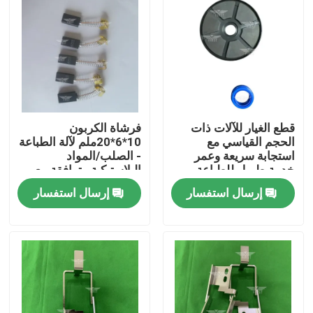
قطع الغيار للآلات ذات
فرشاة الكربون
الحجم القياسي مع
10*6*20ملم لآلة الطباعة
استجابة سريعة وعمر
- الصلب/المواد
خدمة طويل للطباعة
البلاستيكية متوافقة مع
كوموري رولاند
إرسال استفسار
إرسال استفسار
الصفحة الرئيسية
منتجات
معلومات عنا