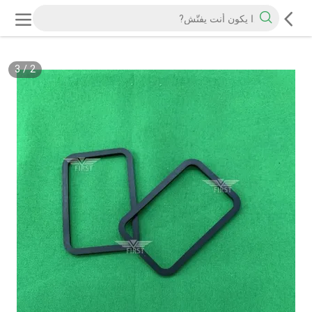
3
/
2