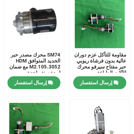
مقاومة للتآكل عزم دوران
SM74 محرك مصدر حبر
عالية بدون فرشاة ريوبي
الحديد المتوافق HDM
حبر مفتاح سيرفو محرك
M2.105.3052 مع ضمان
للآلات الطباعة
لمدة سنة واحدة
إرسال استفسار
إرسال استفسار
الصفحة الرئيسية
منتجات
معلومات عنا