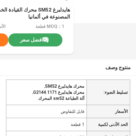
هايدلبرغ SM52 محرك القيا
المصنوعة في ألمانيا
MOQ：1 قطعة
الأ
افضل سعر
منتوج وصف
محرك هايدلبرغ SM52
,
تسليط الضوء:
محرك هايدلبرغ G2144.1171
,
آلة الطباعة sm52 المحرك
الأسعار
قابل للتفاوض
الحد الأدنى لكمية
1 قطعة