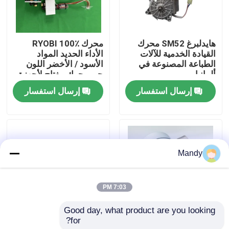
جولة في المصنع
هايدلبرغ SM52 محرك
محرك RYOBI 100٪
القيادة الخدمية للآلات
الأداء الحديد المواد
مراقبة الجودة
الطباعة المصنوعة في
الأسود / الأخضر اللون
ألمانيا
حبر محرك مفتاح لأجهزة
RYOBI
إرسال استفسار
إرسال استفسار
اتصل بنا
أخبار
Mandy
القضايا
7:03 PM
مدونة
Good day, what product are you looking 
for?
مروحة الهواء الحديدية
1.5Nm المحرك الأسود
قطع غيار طباعة أوفست