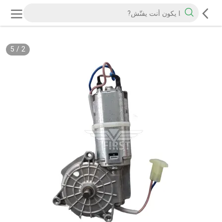
5
/
2