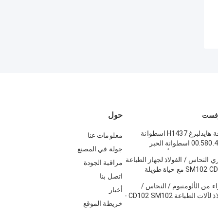
حول
وفست
أجزاء الصحافة هايدلبرغ H1437 اسطوانة
معلومات عنا
هايدلبرغ 00.580.4275 اسطوانة الحبر
جولة في المصنع
 طباعة أوفست
ي النحاس / الفولاذ لجهاز الطباعة
مراقبة الجودة
هايدلبرغ SM102 CD102 مع حياة طويلة
اتصل بنا
شحن السريع
ء من الألومنيوم / النحاس /
أخبار
الحديد / الفولاذ لآلات الطباعة CD102 SM102 -
خريطة الموقع
تم اختبارها بنسبة 100٪