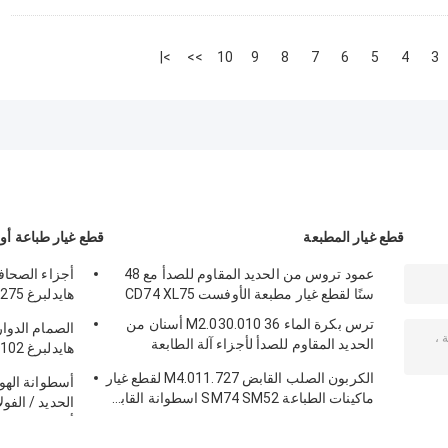
>|
>>
10
9
8
7
6
5
4
3
قطع غيار المطبعة
قطع غيار طباعة أ
عمود تروس من الحديد المقاوم للصدأ مع 48
سنًا لقطع غيار مطبعة الأوفست CD74 XL75
SM/CD102 SM74/52
ترس بكرة الماء M2.030.010 36 أسنان من
الصمام الدوار
الحديد المقاوم للصدأ لأجزاء آلة الطابعة
هايدلبرغ SM74
استخدام وال
الكربون الصلب القابض M4.011.727 لقطع غيار
أسطوانة الهوا
ماكينات الطباعة SM74 SM52 اسطوانة القابض
أسطوانة هوائية 