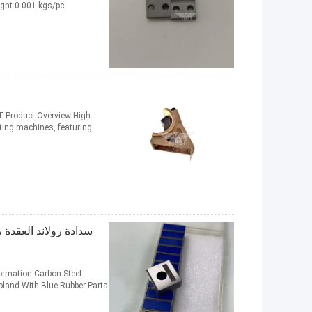
ight 0.001 kgs/pc
roduct Overview High-
nting machines, featuring
formation Carbon Steel
Roland With Blue Rubber Parts