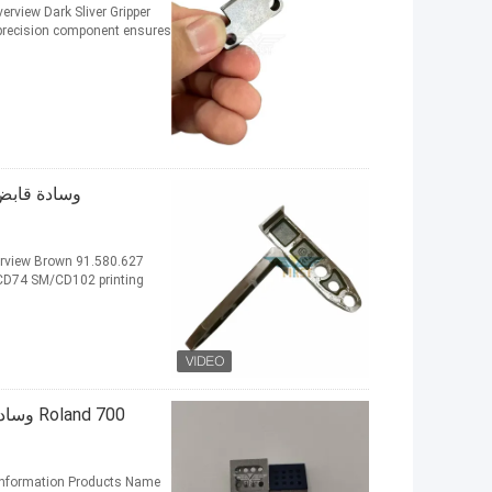
rview Dark Sliver Gripper
 precision component ensures
verview Brown
/CD74 SM/CD102 printing
nd 700
 Information Products Name