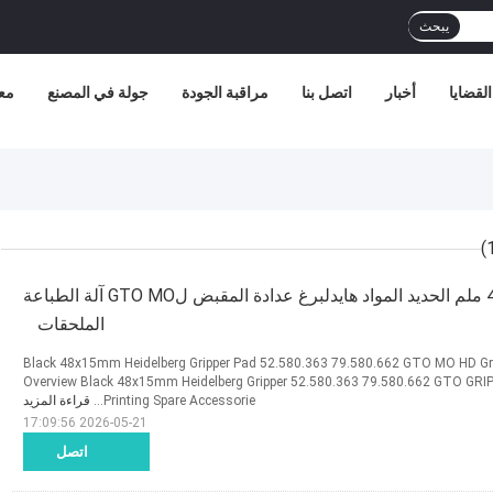
يبحث
القضايا
أخبار
اتصل بنا
مراقبة الجودة
جولة في المصنع
مع
أسود 48x15 ملم الحديد المواد هايدلبرغ عدادة المقبض لGTO MO آلة الطباعة
الملحقات
Black 48x15mm Heidelberg Gripper Pad 52.580.363 79.580.662 GTO MO HD Gri
Overview Black 48x15mm Heidelberg Gripper 52.580.363 79.580.662 GTO GRI
Printing Spare Accessorie...
قراءة المزيد
2026-05-21 17:09:56
اتصل