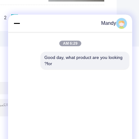
2
1
<<
|<
Page 1 of 10
Mandy
6:29 AM
Good day, what product are you looking 
for?
ترك رسالة