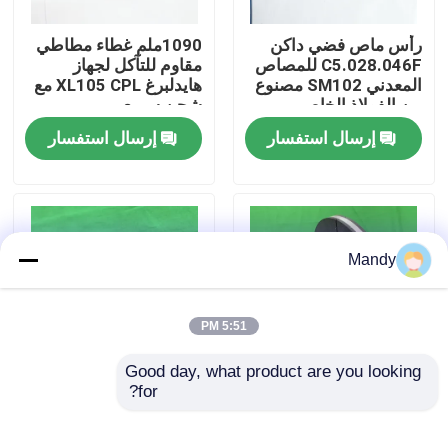
رأس ماص فضي داكن
1090ملم غطاء مطاطي
جولة في المصنع
C5.028.046F للمصاص
مقاوم للتآكل لجهاز
المعدني SM102 مصنوع
هايدلبرغ XL105 CPL مع
من الفولاذ الخاص
شحن سريع
مراقبة الجودة
إرسال استفسار
إرسال استفسار
اتصل بنا
أخبار
Mandy
القضايا
5:51 PM
Good day, what product are you looking 
مدونة
for?
قرص كسر معدني 190
رأس مصاص معدني عالي
ملم لـ Roland 700 مع
النسخة لـ Roland 700
سطح ملمع - أجزاء عالية
مع سطح البولندي
قطع غيار طباعة أوفست