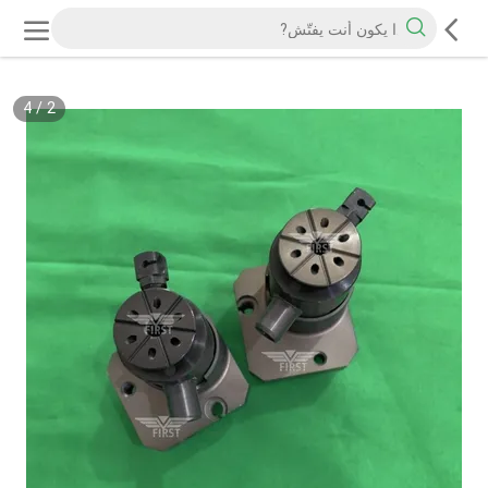
4
/
2