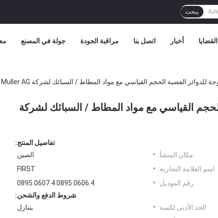
يبحث
القضايا
أخبار
اتصل بنا
مراقبة الجودة
جولة في المصنع
مع
 للدوائر الفضية الحجم القياسي مع مواد المطاط / السبائك لشركة Muller AG
الحجم القياسي مع مواد المطاط / السبائك لشركة
تفاصيل المنتج:
مكان المنشأ:
الصين
اسم العلامة التجارية:
FIRST
رقم الموديل:
0895.0606.4 0895.0607.4
شروط الدفع والشحن:
الحد الأدنى لكمية:
يتنازل