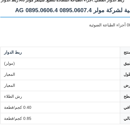
ربط الدوار الفضي
,
أجزاء الطباعة المضادة للطبع
,
سيلفر مولر AG ربط الدوار
AG 0895.0606.4 0895.0
نتج
ربط الدوار
بيق
(مولر)
طول
المعيار
رض
المعيار
سطح
رش الطلاء
افي
0.40 كجم/قطعة
الي
0.85 كجم/قطعة