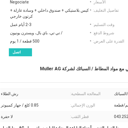
الأسعار:
Negociate
تفاصيل التغليف:
كيس بلاستيكي + صندوق داخلي + وسادة عازلة +
كرتون خارجي
وقت التسليم:
2-3 أيام عمل
شروط الدفع:
/ تي تي، باي بال، ويسترن يونيون
القدرة على العرض:
500 قطعة / 1 يوم
اتصل
مواد المطاط / السبائك لشركة Muller AG
السبائك
المعالجة السطحية:
رش الطلاء
الوزن الإجمالي:
0.85 كلغ / جهاز كمبيوتر
قطر الثقب:
لا حفرة