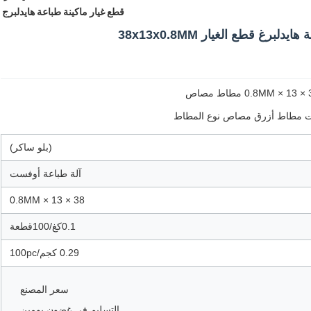
قطع غيار ماكينة طباعة هايدلبرج
(بلو ساكر)
آلة طباعة أوفست
38 × 13 × 0.8MM
0.1كغ/100قطعة
0.29 كجم/100pc
سعر المصنع
التسليم في غضون يومين