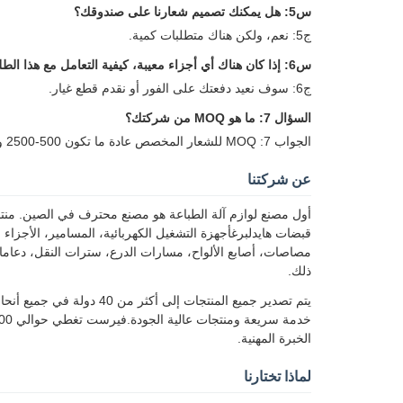
س5: هل يمكنك تصميم شعارنا على صندوقك؟
ج5: نعم، ولكن هناك متطلبات كمية.
س6: إذا كان هناك أي أجزاء معيبة، كيفية التعامل مع هذا الطلب؟
ج6: سوف نعيد دفعتك على الفور أو نقدم قطع غيار.
السؤال 7: ما هو MOQ من شركتك؟
الجواب 7: MOQ للشعار المخصص عادة ما تكون 500-2500 وحدة ، و 1-100 قطعة للأجزاء القياسية.
عن شركتنا
قبضات هايدلبرغأجهزة التشغيل الكهربائية، المسامير، الأجزاء 
مصاصات، أصابع الألواح، مسارات الدرع، سترات النقل، دعاما
ذلك.
الخبرة المهنية.
لماذا تختارنا