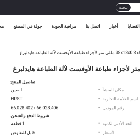
يبحث
القضايا
أخبار
اتصل بنا
مراقبة الجودة
جولة في المصنع
مع
ايدلبرغ
تفاصيل المنتج:
مكان المنشأ:
الصين
اسم العلامة التجارية:
FIRST
رقم الموديل:
66.028.406 / 66.028.402
شروط الدفع والشحن:
الحد الأدنى لكمية:
1 قطعة
الأسعار:
قابل للتفاوض