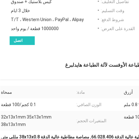
تفاصيل التغليف:
كيس بلاستيك + صندوق
وقت التسليم:
خلال 3 ايام
شروط الدفع:
T/T ، Western Union ، PayPal ، Alipay
القدرة على العرض:
1000000 قطعة / يوم واحد
اتصل
أزرق
مادة:
ممحاة
الوزن الصافي:
0.1 كجم/100 قطعة
32x13x1mm 35x13x1mm
المتغيرات الحجم:
38x13x1mm
 الدقة 66.028.406
,
مصاصة مطاطية عالية الدقة 38x13x0.8 مللي متر
,