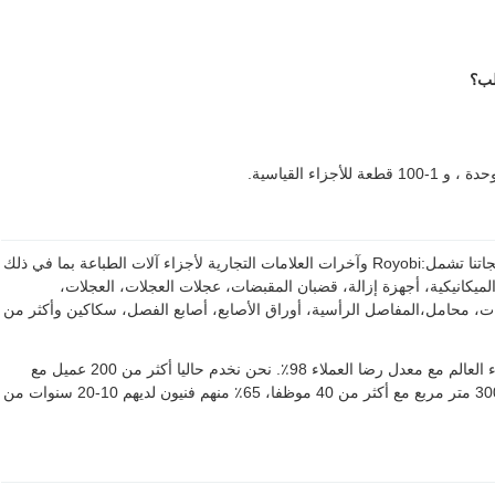
أول مصنع لوازم آلة الطباعة هو مصنع محترف في الصين. منتجاتنا تشمل:Royobi وآخرات العلامات التجارية لأجزاء آلات الطباعة بما في ذلك
الميكانيكية، أجهزة إزالة، قضبان المقبضات، عجلات العجلات، العجلات،
ت، محامل،المفاصل الرأسية، أوراق الأصابع، أصابع الفصل، سكاكين وأكثر من
يتم تصدير جميع المنتجات إلى أكثر من 40 دولة في جميع أنحاء العالم مع معدل رضا العملاء 98٪. نحن نخدم حاليا أكثر من 200 عميل مع
خدمة سريعة ومنتجات عالية الجودة.فيرست تغطي حوالي 3000 متر مربع مع أكثر من 40 موظفا، 65٪ منهم فنيون لديهم 10-20 سنوات من