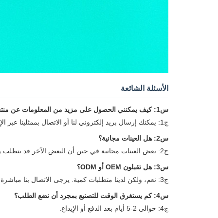
الأسئلة الشائعة
س1: كيف يمكنني الحصول على مزيد من المعلومات عن منتجك؟
ج1: يمكنك إرسال بريد إلكتروني لنا أو الاتصال بممثلينا عبر الإنترنت للحصول على أحدث الكتالوج وقائمة الأسعار.
س2: هل العينات مجانية؟
ج2: بعض العينات مجانية في حين أن البعض الآخر قد يتطلب رسوم معالجة.
س3: هل تقبلون OEM أو ODM؟
ج3: نعم، ولكن لدينا متطلبات كمية. يرجى الاتصال بنا مباشرة للتفاصيل.
س4: كم يستغرق الوقت للتصنيع بمجرد أن نضع الطلب؟
ج4: حوالي 2-5 أيام بعد الدفع أو الإيداع.