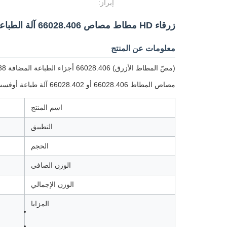
إبراز:
زرقاء HD مطاط مصاص 66028.406 آلة الطباعة هايدلبرغ قطع الغيار 38x13x0.8MM
معلومات عن المنتج
(مصّ المطاط الأزرق) 66028.406 أجزاء الطباعة المضافة 38 × 13 × 0.8MM مطاط مصاص
مصاص المطاط 66028.406 أو 66028.402 آلة طباعة أوفست مطاط أزرق مصاص نوع المطاط
اسم المنتج
التطبيق
الحجم
الوزن الصافي
الوزن الإجمالي
المزايا