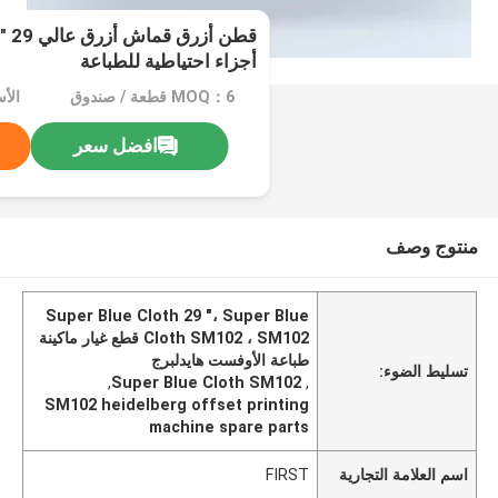
أجزاء احتياطية للطباعة
MOQ：6 قطعة / صندوق
الأ
افضل سعر
منتوج وصف
Super Blue Cloth 29 "، Super Blue
Cloth SM102 ، SM102 قطع غيار ماكينة
طباعة الأوفست هايدلبرج
تسليط الضوء:
,
Super Blue Cloth SM102
,
SM102 heidelberg offset printing
machine spare parts
اسم العلامة التجارية
FIRST