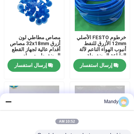
جولة في المصنع
مراقبة الجودة
خرطوم FESTO الأصلي
مصاص مطاطي لون
12mm الأزرق للنفط
أزرق 32x18mm مصاص
أنبوب الهواء الناعم لآلة
أقدام عالية لجهاز القطع
اتصل بنا
الطباعة المضغوطة
المضغوط مع مواد
مطاطية دائمة
إرسال استفسار
إرسال استفسار
أخبار
القضايا
Mandy
مدونة
10:52 AM
قطع غيار طباعة أوفست