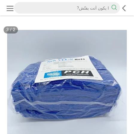
3
/
2