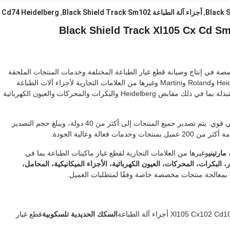
Black 
,
أجزاء آلة الطباعة Black Shield Track Sm102
,
Cd74 Heidelberg
عة (FIRST) مؤسسة تقنية متخصصة في إنتاج وصيانة قطع غيار الطباعة المختلفة وخدمات المنتجات الملحقة
ذات الصلة. تشمل منتجاتنا: آلة تجليد Komori وKBA وHeidelberg وRoland وMartini وغيرها من العلامات التجارية لأجزاء آلات الطباعة
والأجزاء المفككة ونماذج أخرى من قطع الغيار الأصلية والمستبدلة بما في ذلك مقابض Heidelberg والبكرات والمحركات والعيون الكهربائية
توفر شركة FIRST خدمات فعالة وسريعة للعملاء مع دعم فني قوي. يتم تصدير جميع المنتجات إلى أكثر من 40 دولة، ويبلغ حجم التصدير
وغيرها من العلامات التجارية لقطع غيار ماكينات الطباعة بما في
البكرات، المحركات، العيون الكهربائية، الأجزاء الميكانيكية، المحامل،
ًا بمعالجة منتجات مخصصة خاصة وفقًا لمتطلبات العميل.
السكك الحديدية تلسكوبية
قطع غيار