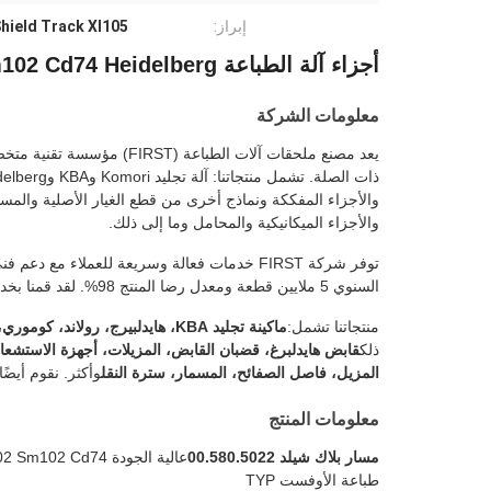
إبراز:
Shield Track Xl105
أجزاء آلة الطباعة Black Shield Track Xl105 Cx Cd Sm102 Cd74 Heidelberg
معلومات الشركة
يعد مصنع ملحقات آلات الطبا
والأجزاء الميكانيكية والمحامل وما إلى ذلك.
السنوي 5 ملايين قطعة ومعدل رضا المنتج 98%. لقد قمنا بخدمة أكثر من 200 عميل بمنتجات وخدمات فعالة وعالية الجودة.
منتجاتنا تشمل:
ماكينة تجليد KBA، هايدلبيرج، رولاند، كوموري، مارتيني
ذلك
قابض هايدلبرغ، قضبان القابض، المزيلات، أجهزة الاستشعار، 
المزيل، فاصل الصفائح، المسمار، سترة النقل
وأكثر. نقوم أيض
معلومات المنتج
مسار بلاك شيلد 00.580.5022
عالية الجودة Xl105 Cx102 Cd102 Sm102 Cd74 أجزاء آلة الطباعة
طباعة الأوفست TYP