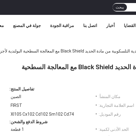
يبحث
القضايا
أخبار
اتصل بنا
مراقبة الجودة
جولة في المصنع
مع
Black Shield مع المعالجة السطحية البولندية لأجزاء آلة الطباعة Heidelberg
مسار السكك الحديدية التلسكوبية من مادة الحديد Black Shield مع المعالجة السطحية
تفاصيل المنتج:
مكان المنشأ:
الصين
اسم العلامة التجارية:
FIRST
رقم الموديل:
Xl105 Cx102 Cd102 Sm102 Cd74
شروط الدفع والشحن:
الحد الأدنى لكمية:
1 قطعة