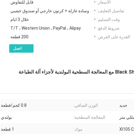
الأسعار:
قابل للتفاوض
تفاصيل التغليف:
وسادة عازلة + كرتون خارجي أو صندوق خشبي
وقت التسليم:
خلال 3 ايام
شروط الدفع:
T/T ، Western Union ، PayPal ، Alipay
القدرة على العرض:
200 قطعة
اتصل
مسار السكك الحديدية التلسكوبية من مادة الحديد Black Shield مع المعالجة السطحية البولندية لأجزاء آلة الطباعة
حديد
الوزن الصافي:
0.8 كجم/قطعة
المعالجة السطحية:
بولندي
Xl105 
موك:
1 قطعة