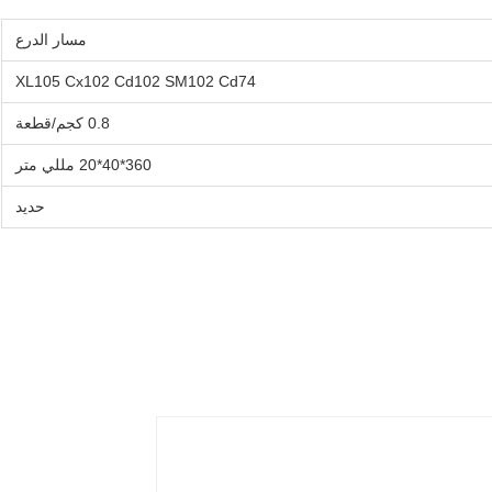
مسار الدرع
XL105 Cx102 Cd102 SM102 Cd74
0.8 كجم/قطعة
360*40*20 مللي متر
حديد