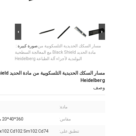
مسار السكك الحديدية التلسكوبية من
صورة كبيرة :
مادة الحديد Black Shield مع المعالجة السطحية
البولندية لأجزاء آلة الطباعة Heidelberg
Heidelberg
وصف
مادة:
مقاس:
360*40*20 مللي متر
تنطبق على:
Cx102 Cd102 Sm102 Cd74