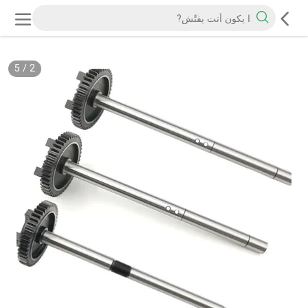
5
/
2