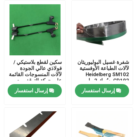
شفرة غسيل البوليوريثان
سكين لقطع بلاستيكي /
لآلات الطباعة الأوفستية
فولاذي عالي الجودة
Heidelberg SM102
لآلات المنسوجات القائمة
CD102 بسُمك 2 ملم
على حركة التوقف مع
طول 275 مم
إرسال استفسار
إرسال استفسار
الصفحة الرئيسية
منتجات
معلومات عنا