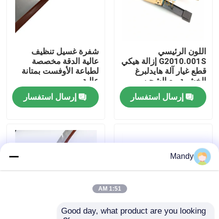
جولة في المصنع
اللون الرئيسي
شفرة غسيل تنظيف
مراقبة الجودة
G2010.001S إزالة هيكي
عالية الدقة مخصصة
قطع غيار آلة هايدلبرغ
لطباعة الأوفست بمتانة
الخشبية مع الشحن
عالية
اتصل بنا
السريع
إرسال استفسار
إرسال استفسار
أخبار
القضايا
Mandy
مدونة
1:51 AM
Good day, what product are you looking 
قطع غيار طباعة أوفست