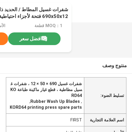
شفرات غسيل المطاط / الحديد ذا
690x50x12 فتحة لأجزاء احتياطية للطباعة KORD64
MOQ：1 قطعة
الأ
افضل سعر
منتوج وصف
شفرات غسيل 690 × 50 × 12 ، شفرات غ
سيل مطاطية ، قطع غيار ماكينة طباعة KO
تسليط الضوء:
RD64
,
Rubber Wash Up Blades
,
KORD64 printing press spare parts
اسم العلامة التجارية
FIRST