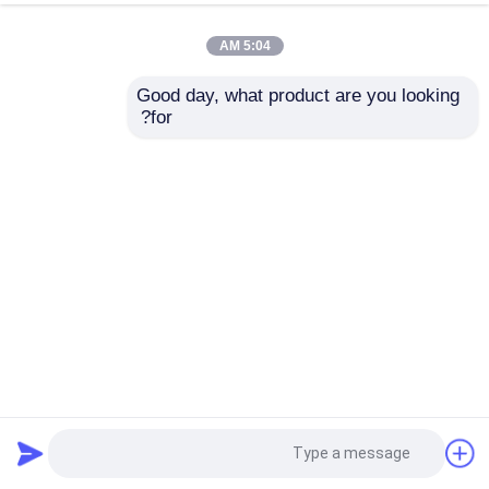
5:04 AM
Good day, what product are you looking 
for?
وسادة قابض فولاذية خاصة كاملة 4 مم 6 مم لآلة الطباعة هايدلبرغ
SM/CD74 SM/CD102
قطع غيار ماكينات الأوفست
2026-05-20