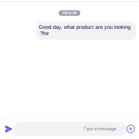
8:38 PM
Good day, what product are you looking 
for?
38x15x0.8mm اللون الأزرق مصاص مطاطي مسطح لآلات
الطباعة المضادة لأجزاء بديلة
قطع غيار طباعة أوفست
2026-05-20