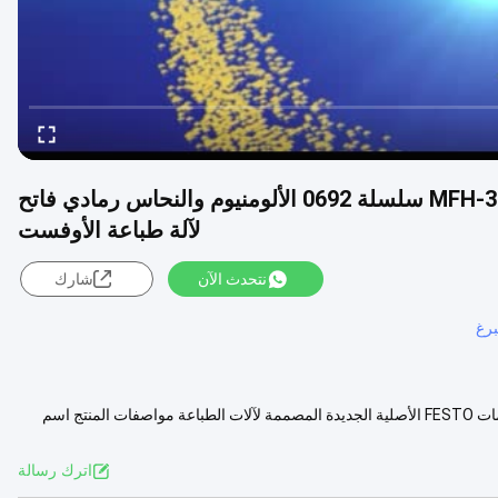
المصنع الأصلي FESTO الملف اللولبي صمام MFH-3-1/8S سلسلة 0692 الألومنيوم والنحاس رمادي فاتح
لآلة طباعة الأوفست
نتحدث الآن
شارك
برغ
نوع 7958 صمام Festo Solenoid MFH-3-1/8S السلسلة 0692 أجزاء صمامات FESTO الأصلية الجديدة المصممة لآلات الطباعة مواصفات المنتج اسم
عرض المزيد
اترك رسالة