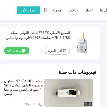

 بنا
أخبار
حالات
مدونة
اتصل الآن
المصنع الأصلي FESTO الملف اللولبي صمام
MFH-3-1/8S سلسلة 0692 الألومنيوم والنحاس
رمادي فاتح لآلة طباعة الأوفست
اقرأ المزيد
نتحدث الآن
فيديوهات ذات صلة
صمام 92.184.1011 أسطوان
ة لصمام الملف اللولبي Sm7
4 صنع في الصين صمام مغنا
طيسي
قطع غيار طباعة أوفست
00:28
2026-03-03