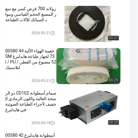
رولاند 700 قرص كسر مع سع
ر المصنع الحجم القياسي وموا
د السبائك للآلات الطباعة
قطع غيار طباعة أوفست
2026-05-21
00:27
حقيبة الهواء الآلية 00580.44
73 لجهاز طباعة هايدلبرغ SM
52 مصنوع من القطن / PU / ا
لبلاستيك
قطع غيار طباعة أوفست
00:29
2026-05-21
صمام أسطوانة CD102 ذو الن
سخة العالية واللون الرمادي ال
خفيف لأجزاء الطباعة الضوئية
في هايدلبرغ
قطع غيار طباعة أوفست
00:25
2026-05-18
أسطوانة هايدلبرغ 00580.42